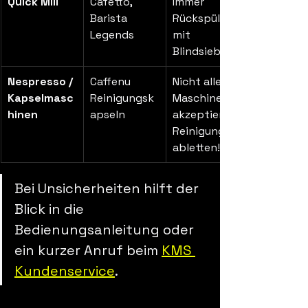
Quick Mill
Cafetto, 
Immer 
Barista 
Rückspülen 
Legends
mit 
Blindsieb!
Nespresso / 
Caffenu 
Nicht alle 
Kapselmasc
Reinigungsk
Maschinen 
hinen
apseln
akzeptieren 
Reinigungst
abletten!
Bei Unsicherheiten hilft der 
Blick in die 
Bedienungsanleitung oder 
ein kurzer Anruf beim 
KMS 
Kundenservice
.