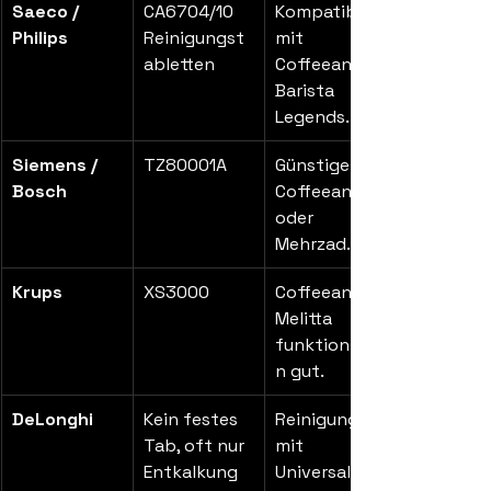
Saeco / 
CA6704/10 
Kompatibel 
Philips
Reinigungst
mit 
abletten
Coffeeano / 
Barista 
Legends.
Siemens / 
TZ80001A
Günstiger: 
Bosch
Coffeeano 
oder 
Mehrzad.
Krups
XS3000
Coffeeano, 
Melitta 
funktioniere
n gut.
DeLonghi
Kein festes 
Reinigung 
Tab, oft nur 
mit 
Entkalkung
Universal-