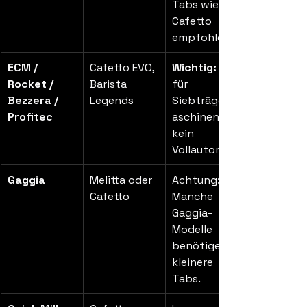
Tabs wie 
Cafetto 
empfohlen.
ECM / 
Cafetto EVO, 
Wichtig:
 Nur 
Rocket / 
Barista 
für 
Bezzera / 
Legends
Siebträgerm
Profitec
aschinen, 
kein 
Vollautomat!
Gaggia
Melitta oder 
Achtung: 
Cafetto
Manche 
Gaggia-
Modelle 
benötigen 
kleinere 
Tabs.