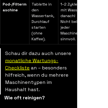
Pod-/Filterm
Tablette in 
1–2 Zyklen 
aschine
den 
mit Wasser 
Wassertank, 
danach! 
Durchlauf 
Nicht bei 
starten 
jeder 
(ohne 
Maschine 
Kaffee).
sinnvoll.
Schau dir dazu auch unsere 
monatliche Wartungs-
Checkliste
 an – besonders 
hilfreich, wenn du mehrere 
Maschinentypen im 
Haushalt hast.
Wie oft reinigen?