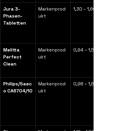
Jura 3-
Markenprod
1,30 – 1,60 €
Phasen-
ukt
Tabletten
Melitta 
Markenprod
0,94 – 1,55 €
Perfect 
ukt
Clean
Philips/Saec
Markenprod
0,98 – 1,60 €
o CA6704/10
ukt