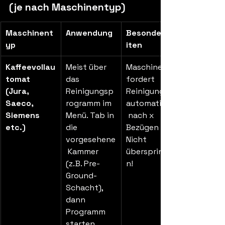
(je nach Maschinentyp)
Maschinent
Anwendung
Besonderhe
yp
iten
Kaffeevollau
Meist über 
Maschine 
tomat 
das 
fordert 
(Jura, 
Reinigungsp
Reinigung 
Saeco, 
rogramm im 
automatisch
Siemens 
Menü. Tab in 
 nach x 
etc.)
die 
Bezügen an. 
vorgesehene
Nicht 
 Kammer 
überspringe
(z. B. Pre-
n!
Ground-
Schacht), 
dann 
Programm 
starten.