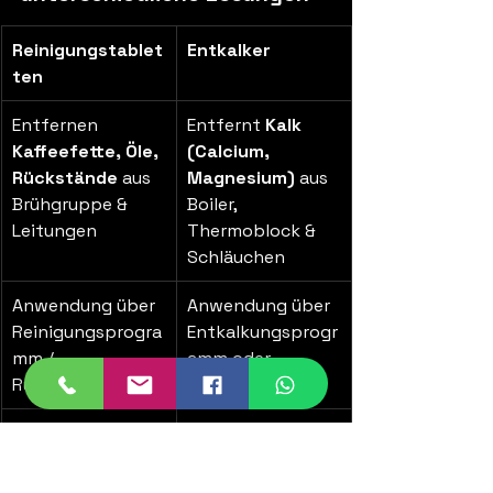
Reinigungstablet
Entkalker
ten
Entfernen 
Entfernt 
Kalk 
Kaffeefette, Öle, 
(Calcium, 
Rückstände
 aus 
Magnesium)
 aus 
Brühgruppe & 
Boiler, 
Leitungen
Thermoblock & 
Schläuchen
Anwendung über 
Anwendung über 
Reinigungsprogra
Entkalkungsprogr
mm / 
amm oder 
Rückspülung
Wassertanklauf
Häufig nötig bei 
Abhängig vom 
täglicher Nutzung
Wasserhärtegrad 
& Menge