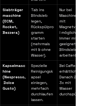
Siebträger
Tab ins 
Nur bei 
maschine 
Blindsieb 
Maschinen 
(ECM, 
legen, 
mit 
Rocket, 
Rückspülpro
Magnetventi
Bezzera)
gramm 
l möglich. 
starten 
Immer mit 
(mehrmals 
geeignetem 
mit & ohne 
Blindsieb 
Wasser).
arbeiten!
Kapselmasc
Spezielle 
Bei Caffenu 
hine 
Reinigungsk
erhältlich. 
(Nespresso,
apsel 
Danach 2–
 Dolce 
einlegen, 
3x mit 
Gusto)
mehrfach 
Wasser 
durchlaufen 
durchspülen.
lassen.