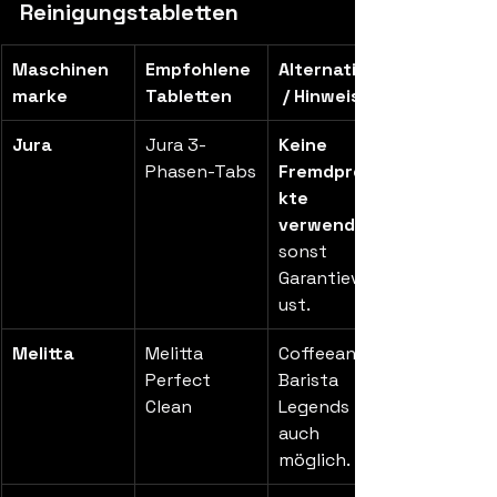
Reinigungstabletten
Maschinen
Empfohlene 
Alternativen
marke
Tabletten
 / Hinweise
Jura
Jura 3-
Keine 
Phasen-Tabs
Fremdprodu
kte 
verwenden
sonst 
Garantieverl
ust.
Melitta
Melitta 
Coffeeano, 
Perfect 
Barista 
Clean
Legends 
auch 
möglich.